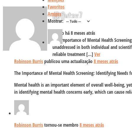
Favoritos
@flytax7
Amigos
Mostrar:
Activo há 8 meses atrás
The Importance of Mental Health Screening: 
unaddressed in both individual and scientif
reliable treatment […]
Ver
Robinson Burris
publicou uma actualização
8 meses atrás
The Importance of Mental Health Screening: Identifying Needs f
Mental health is an important element of overall well-being, yet
in identifying mental health concerns early, which can cause re
Robinson Burris
tornou-se membro
8 meses atrás