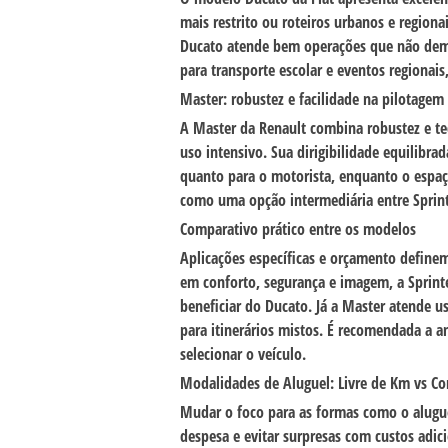
mais restrito ou roteiros urbanos e regiona
Ducato atende bem operações que não dema
para transporte escolar e eventos regionai
Master
: robustez e facilidade na pilotagem
A
Master
da Renault combina robustez e te
uso intensivo. Sua dirigibilidade equilibr
quanto para o motorista, enquanto o espaç
como uma opção intermediária entre Sprinte
Comparativo prático entre os modelos
Aplicações específicas e orçamento define
em conforto, segurança e imagem, a
Sprint
beneficiar do
Ducato
. Já a
Master
atende us
para itinerários mistos. É recomendada a an
selecionar o veículo.
Modalidades de Aluguel: Livre de Km vs Co
Mudar o foco para as formas como o alugue
despesa e evitar surpresas com custos adici