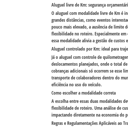
Aluguel livre de Km: segurança orçamentár
O aluguel com modalidade
livre de Km
é in
grandes distâncias, como eventos interesta
pouco mais elevado, a ausência de limite d
flexibilidade no roteiro. Especialmente em
essa modalidade alivia a gestão de custos e 
Aluguel controlado por Km: ideal para traj
Já o aluguel com controle de quilometragem
deslocamentos planejados, onde o total de 
cobranças adicionais só ocorrem se esse li
transporte de colaboradores dentro do mun
eficiência no uso do veículo.
Como escolher a modalidade correta
A escolha entre essas duas modalidades d
flexibilidade de roteiro. Uma análise de cu
impactando diretamente na economia do pr
Regras e Regulamentações Aplicáveis ao Tr