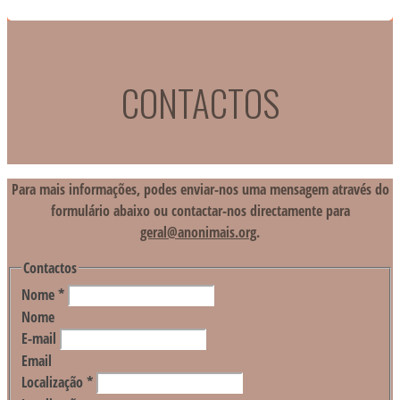
CONTACTOS
Para mais informações, podes enviar-nos uma mensagem através do
formulário abaixo ou contactar-nos directamente para
geral@anonimais.org
.
Contactos
Nome
*
Nome
E-mail
Email
Localização
*